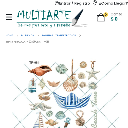
Entrar / Registro
¿Cómo Llegar?
Carrito
0
$
0
HOME
MI TIENDA
LÁMINAS
,
TRANSFER COLOR
TRANSFER COLOR – 20X25CMS TP-081