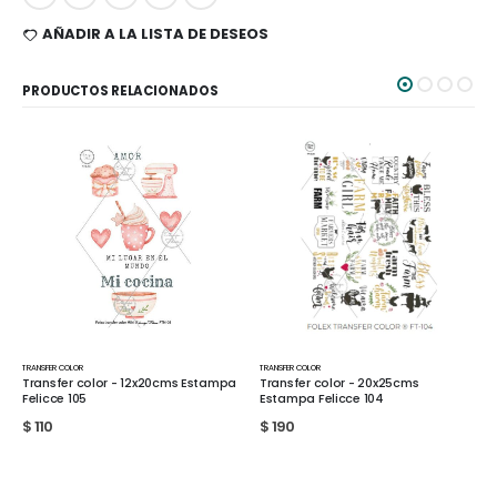
AÑADIR A LA LISTA DE DESEOS
PRODUCTOS RELACIONADOS
OLOR
TRANSFER COLOR
TRANSFER COLOR
r color - 12x20cms Estampa
Transfer color - 20x25cms
Transfer co
105
Estampa Felicce 104
Estampa Fe
$
190
$
190