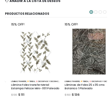
AÑADIR A LA LISTA DE DESEOS
PRODUCTOS RELACIONADOS
15% OFF!
15% OFF!
LÁMINAS TRANSFER
,
TIENDA
,
DECOUPAGE Y DECORACIÓN
LÁMINAS TRANSFER
,
TIENDA
,
DECOUPAGE Y DECORACIÓN
Lámina Folex transfer Metal
Láminas de Folex 25 x 35 cms
Estampa Felicce Mini- 001 Pateado
Botanico 1 Plateado
$
111
$
136
$
130
$
160