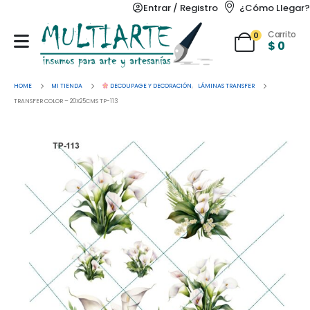
Entrar / Registro
¿Cómo Llegar?
Carrito
0
$
0
HOME
MI TIENDA
DECOUPAGE Y DECORACIÓN
,
LÁMINAS TRANSFER
TRANSFER COLOR – 20X25CMS TP-113