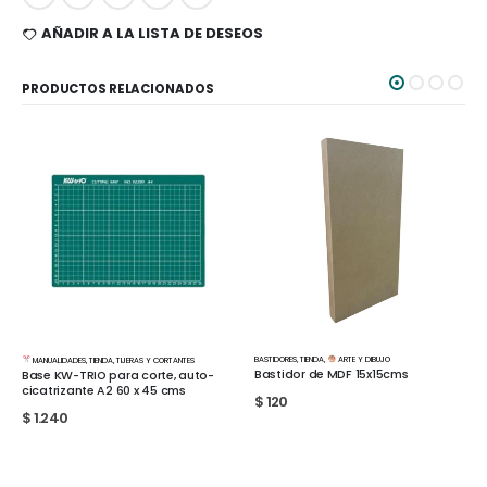
AÑADIR A LA LISTA DE DESEOS
PRODUCTOS RELACIONADOS
BASTIDORES
,
TIENDA
,
ARTE Y DIBUJO
TIENDA
Bastidor de MDF 15x15cms
Cola Vinilica Profesional Pegamil
250cc
$
120
$
170