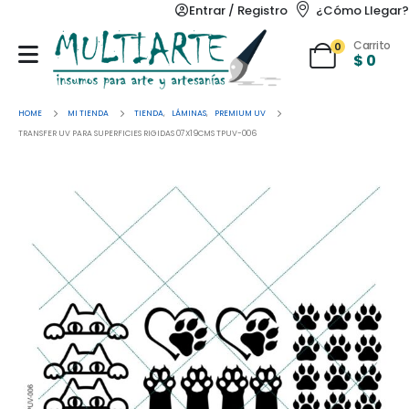
Entrar / Registro
¿Cómo Llegar?
Carrito
0
$
0
HOME
MI TIENDA
TIENDA
,
LÁMINAS
,
PREMIUM UV
TRANSFER UV PARA SUPERFICIES RIGIDAS 07X19CMS TPUV-006