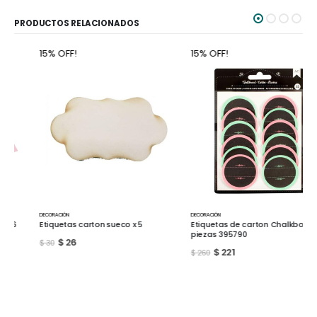
PRODUCTOS RELACIONADOS
15% OFF!
15% OFF!
DECORACIÓN
DECORACIÓN
Etiquetas carton sueco x 5
Etiquetas de carton Chalkboard 12
piezas 395790
$
26
$
30
$
221
$
260