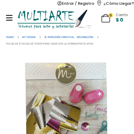
Entrar / Registro
¿Cómo Llegar?
Carrito
0
$
0
HOME
MI TIENDA
PAPELERÍA CREATIVA
,
DECORACIÓN
HOJAS DE 6 HOJAS DE TONER PARA USAR CON LA HERRAMINETA MINC