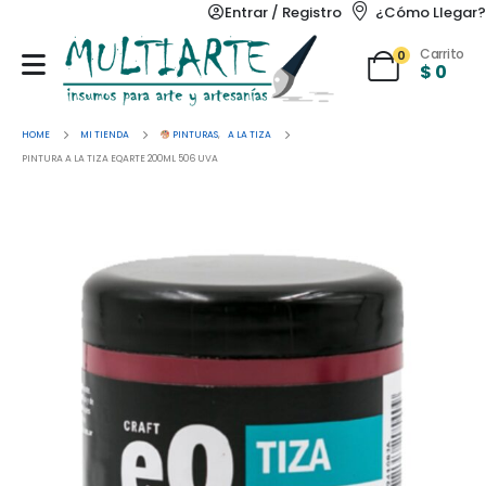
Entrar / Registro
¿Cómo Llegar?
Carrito
0
$
0
HOME
MI TIENDA
PINTURAS
,
A LA TIZA
PINTURA A LA TIZA EQARTE 200ML 506 UVA