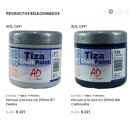
PRODUCTOS RELACIONADOS
15% OFF!
15% OFF!
A LA TIZA
,
TIENDA
,
PINTURAS
A LA TIZA
,
TIENDA
,
PINTURAS
Pintura a la tiza AD 200ml 017
Pintura a la tiza AD 200ml 199
Piedra
Carbonilla
$
221
$
221
$
260
$
260