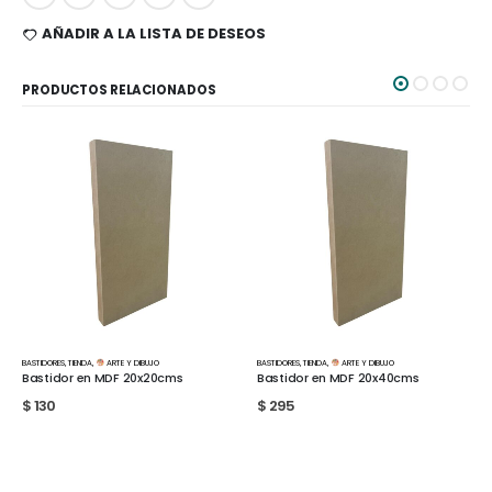
AÑADIR A LA LISTA DE DESEOS
PRODUCTOS RELACIONADOS
BASTIDORES
,
TIENDA
,
ARTE Y DIBUJO
Bastidor en MDF 20x40cms
$
295
ARTISTICA
,
LETTERING
,
TIENDA
Cartucho de repuesto para plu
Parallel Pen 12 unidades
$
200