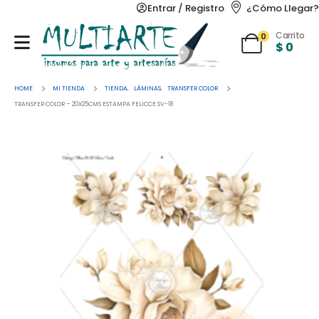
Entrar / Registro
¿Cómo Llegar?
Carrito
0
$
0
HOME
MI TIENDA
TIENDA
,
LÁMINAS
,
TRANSFER COLOR
TRANSFER COLOR – 20X25CMS ESTAMPA FELICCE SV-18