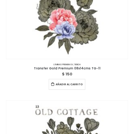
LÁMINAS PREMIUM UV
,
TIENDA
Transfer Gold Premium 08x14cms TG-11
$
150
AÑADIR AL CARRITO