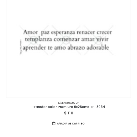
LÁMINAS PREMIUM UV
Transfer color Premium 9x28cms TP-3034
$
110
AÑADIR AL CARRITO