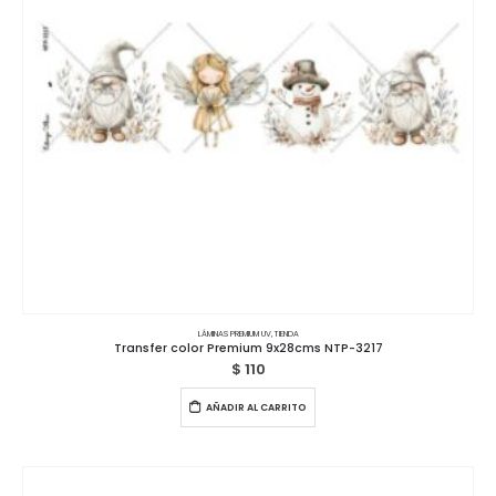
LÁMINAS PREMIUM UV
,
TIENDA
Transfer color Premium 9x28cms NTP-3217
$
110
AÑADIR AL CARRITO