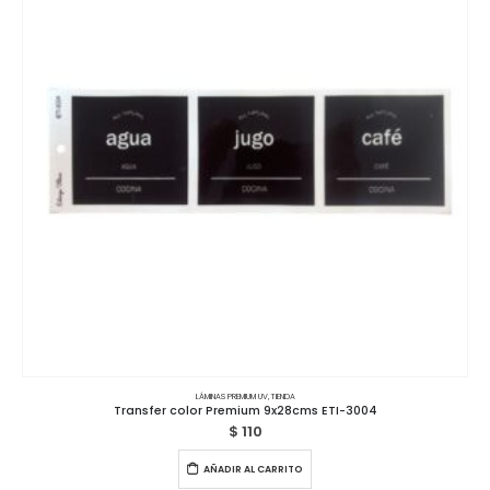
LÁMINAS PREMIUM UV
,
TIENDA
Transfer color Premium 9x28cms ETI-3004
$
110
AÑADIR AL CARRITO