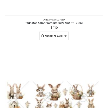
LÁMINAS PREMIUM UV
,
TIENDA
Transfer color Premium 9x28cms TP-3093
$
110
AÑADIR AL CARRITO