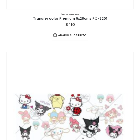
LÁMINAS PREMIUM UV
Transfer color Premium 9x28cms PC-3201
$
110
AÑADIR AL CARRITO