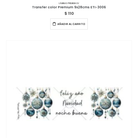
LÁMINAS PREMIUM UV
Transfer color Premium 9x28cms ETI-3006
$
110
AÑADIR AL CARRITO