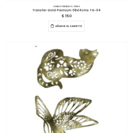
LÁMINAS PREMIUM UV
,
TIENDA
Transfer Gold Premium 08x14cms TG-04
$
150
AÑADIR AL CARRITO