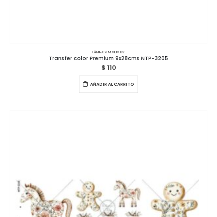
LÁMINAS PREMIUM UV
Transfer color Premium 9x28cms NTP-3205
$
110
AÑADIR AL CARRITO