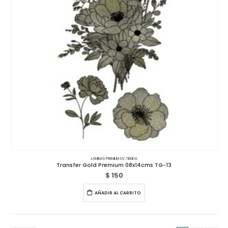
LÁMINAS PREMIUM UV
,
TIENDA
Transfer Gold Premium 08x14cms TG-13
$
150
AÑADIR AL CARRITO