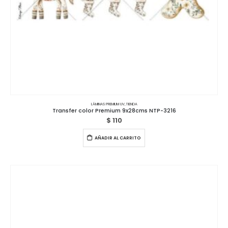
LÁMINAS PREMIUM UV
,
TIENDA
Transfer color Premium 9x28cms NTP-3216
$
110
AÑADIR AL CARRITO