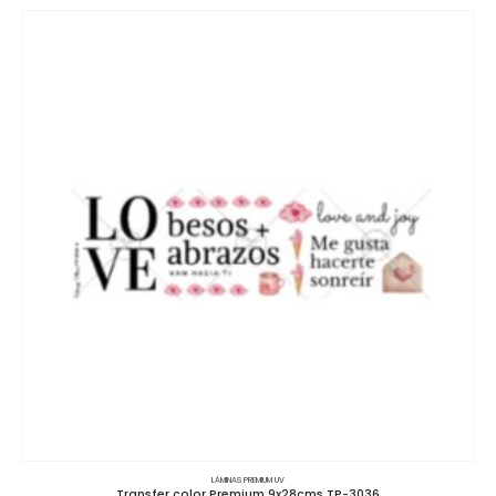
LÁMINAS PREMIUM UV
Transfer color Premium 9x28cms TP-3036