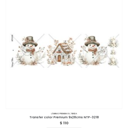
LÁMINAS PREMIUM UV
,
TIENDA
Transfer color Premium 9x28cms NTP-3218
$
110