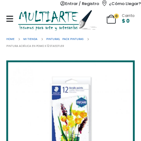
Entrar / Registro
¿Cómo Llegar?
Carrito
0
$
0
HOME
MI TIENDA
PINTURAS
,
PACK PINTURAS
PINTURA ACRÍLICA EN POMO X 12 STAEDTLER