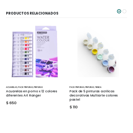
PRODUCTOS RELACIONADOS
PACK PINTURAS
,
PINTURAS
,
TIENDA
PACK PINTURAS
Pack de 5 pinturas acrilicas
Pintura acrílica en pomo x 12
decorativas Multiarte colores
colores diferentes Art Ranger
pastel
$
580
$
110