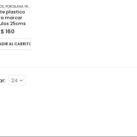
IOS
,
PORCELANA FRÍA
te plastico
ra marcar
ulos 25cms
$
160
ADIR AL CARRITO
r: