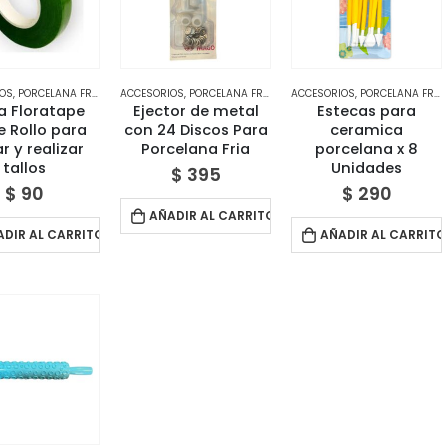
IOS
,
PORCELANA FRÍA
,
TIENDA
ACCESORIOS
,
PORCELANA FRÍA
ACCESORIOS
,
PORCELANA FRÍA
a Floratape
Ejector de metal
Estecas para
e Rollo para
con 24 Discos Para
ceramica
ar y realizar
Porcelana Fria
porcelana x 8
tallos
Unidades
$
395
$
90
$
290
AÑADIR AL CARRITO
ADIR AL CARRITO
AÑADIR AL CARRITO