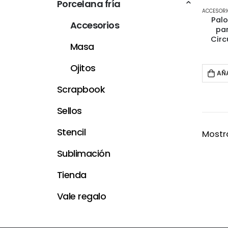
Porcelana fría
ACCESOR
Palo
Accesorios
pa
Circ
Masa
Ojitos
AÑ
Scrapbook
Sellos
Stencil
Mostra
Sublimación
Tienda
Vale regalo