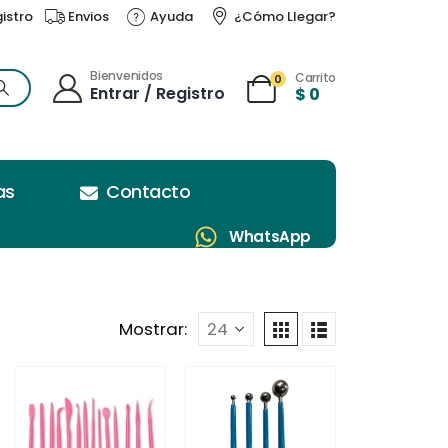
gistro
Envios
Ayuda
¿Cómo Llegar?
Bienvenidos
Carrito
0
Entrar / Registro
$
0
as
Contacto
WhatsApp
Mostrar: