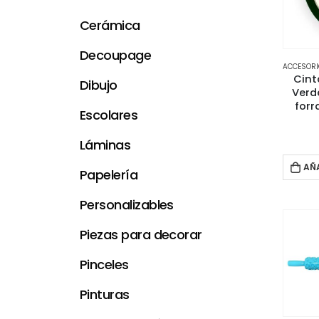
Cerámica
Decoupage
ACCESOR
Cint
Dibujo
Verd
forr
Escolares
Láminas
AÑ
Papelería
Personalizables
Piezas para decorar
Pinceles
Pinturas