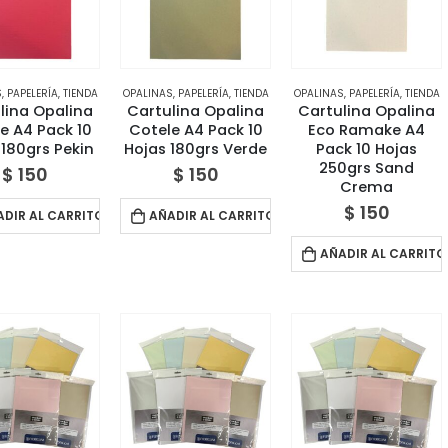
S
,
PAPELERÍA
,
TIENDA
OPALINAS
,
PAPELERÍA
,
TIENDA
OPALINAS
,
PAPELERÍA
,
TIENDA
lina Opalina
Cartulina Opalina
Cartulina Opalina
e A4 Pack 10
Cotele A4 Pack 10
Eco Ramake A4
 180grs Pekin
Hojas 180grs Verde
Pack 10 Hojas
250grs Sand
$
150
$
150
Crema
$
150
ADIR AL CARRITO
AÑADIR AL CARRITO
AÑADIR AL CARRITO