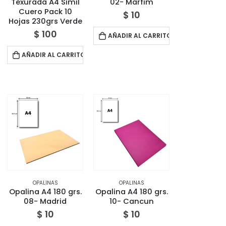
Texurada A4 Simil
02- Marfim
Cuero Pack 10
$
10
Hojas 230grs Verde
$
100
AÑADIR AL CARRITO
AÑADIR AL CARRITO
OPALINAS
OPALINAS
Opalina A4 180 grs.
Opalina A4 180 grs.
08- Madrid
10- Cancun
$
10
$
10