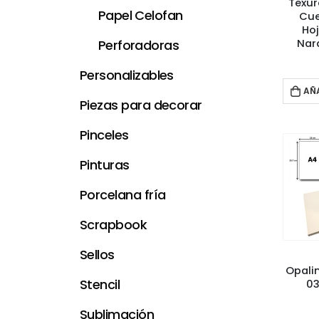
Texur
Papel Celofan
Cue
Hoj
Nar
Perforadoras
Personalizables
AÑ
Piezas para decorar
Pinceles
Pinturas
Porcelana fría
Scrapbook
Sellos
Opalin
Stencil
03
Sublimación