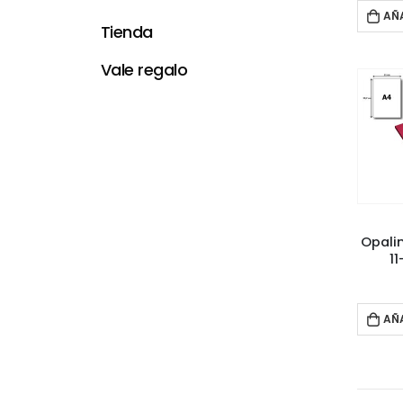
AÑ
Tienda
Vale regalo
Opalin
1
AÑ