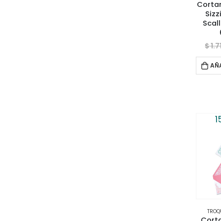
Cortan
Sizz
Scal
$
1.7
AÑ
1
TROQ
Corta