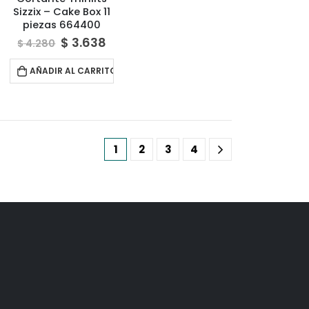
Sizzix – Cake Box 11
piezas 664400
$
3.638
$
4.280
AÑADIR AL CARRITO
1
2
3
4