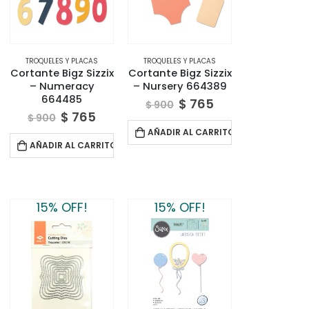
TROQUELES Y PLACAS
TROQUELES Y PLACAS
Cortante Bigz Sizzix
Cortante Bigz Sizzix
– Numeracy
– Nursery 664389
664485
$
765
$
900
$
765
$
900
AÑADIR AL CARRITO
AÑADIR AL CARRITO
15% OFF!
15% OFF!