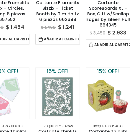
te Framelits
Cortante Framelits
Cortante
ix – Circles,
Sizzix – Ticket
ScoreBoards XL –
lop 8 piezas
Booth by Tim Holtz
Box, Gift w/Scallop
657552
6 piezas 662698
Edges by Eileen Hull
664345
$
1.454
$
1.241
10
$
1.460
$
2.933
$
3.450
ADIR AL CARRITO
AÑADIR AL CARRITO
AÑADIR AL CARRITO
5% OFF!
15% OFF!
15% OFF!
UELES Y PLACAS
TROQUELES Y PLACAS
TROQUELES Y PLACAS
nte Thinlits
Cortante Thinlits
Cortante Thinlits