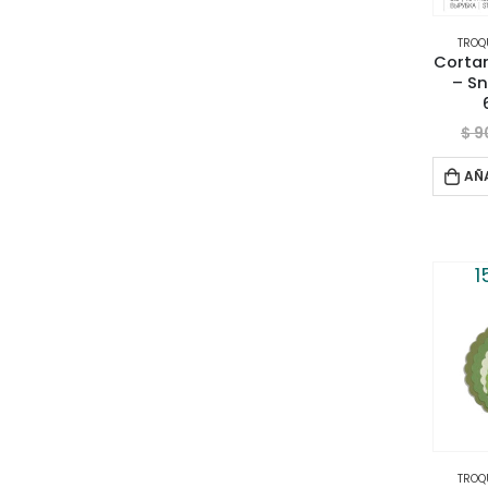
TROQ
Cortan
– Sn
$
9
AÑ
1
TROQ