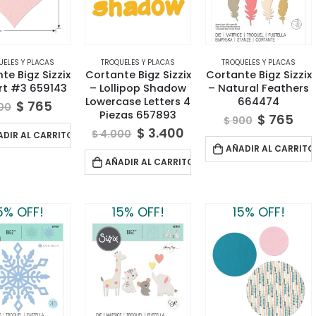
UELES Y PLACAS
TROQUELES Y PLACAS
TROQUELES Y PLACAS
te Bigz Sizzix
Cortante Bigz Sizzix
Cortante Bigz Sizzix
rt #3 659143
– Lollipop Shadow
– Natural Feathers
Lowercase Letters 4
664474
$
765
00
Piezas 657893
$
765
$
900
$
3.400
$
4.000
ADIR AL CARRITO
AÑADIR AL CARRITO
AÑADIR AL CARRITO
5% OFF!
15% OFF!
15% OFF!