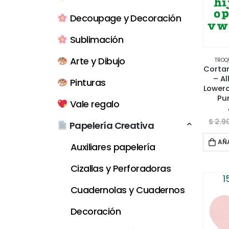
Decoupage y Decoración
Sublimación
Arte y Dibujo
TROQ
Cortan
– Al
Pinturas
Lowerc
Pu
Vale regalo
$
2.9
Papelería Creativa
AÑ
Auxiliares papelería
Cizallas y Perforadoras
1
Cuadernolas y Cuadernos
Decoración