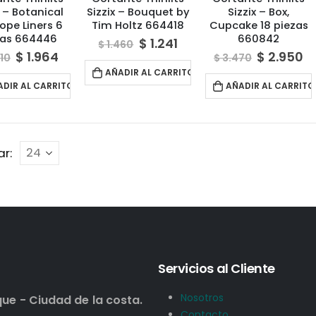
x – Botanical
Sizzix – Bouquet by
Sizzix – Box,
ope Liners 6
Tim Holtz 664418
Cupcake 18 piezas
zas 664446
660842
$
1.241
$
1.460
$
1.964
$
2.950
10
$
3.470
AÑADIR AL CARRITO
ADIR AL CARRITO
AÑADIR AL CARRITO
r:
Servicios al Cliente
Nosotros
que - Ciudad de la costa.
Contacto