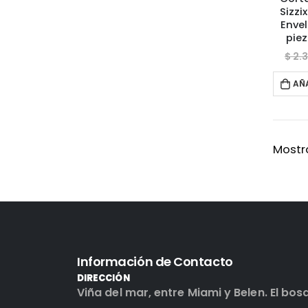
Sizzi
Envel
pie
$
2.3
AÑ
Mostra
Información de Contacto
DIRECCIÓN
Viña del mar, entre Miami y Belen. El bos