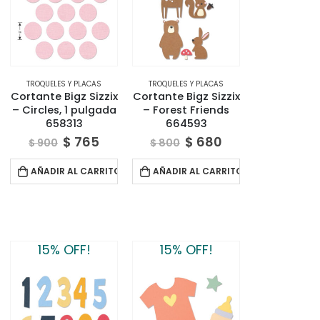
TROQUELES Y PLACAS
TROQUELES Y PLACAS
Cortante Bigz Sizzix
Cortante Bigz Sizzix
– Circles, 1 pulgada
– Forest Friends
658313
664593
$
765
$
680
$
900
$
800
AÑADIR AL CARRITO
AÑADIR AL CARRITO
15% OFF!
15% OFF!