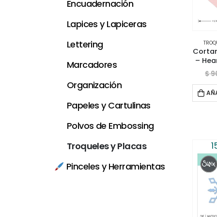
Encuadernación
Lapices y Lapiceras
Lettering
TROQ
Cortan
– Hea
Marcadores
$
9
Organización
AÑ
Papeles y Cartulinas
Polvos de Embossing
1
Troqueles y Placas
Pinceles y Herramientas