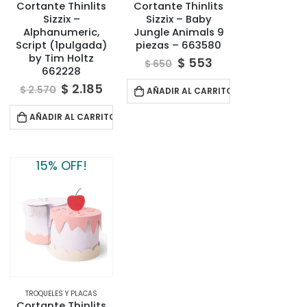
Cortante Thinlits
Cortante Thinlits
Sizzix –
Sizzix – Baby
Alphanumeric,
Jungle Animals 9
Script (1pulgada)
piezas – 663580
by Tim Holtz
$
553
$
650
662228
$
2.185
$
2.570
AÑADIR AL CARRITO
AÑADIR AL CARRITO
15% OFF!
TROQUELES Y PLACAS
Cortante Thinlits