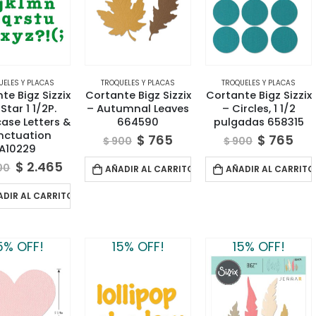
UELES Y PLACAS
TROQUELES Y PLACAS
TROQUELES Y PLACAS
te Bigz Sizzix
Cortante Bigz Sizzix
Cortante Bigz Sizzix
lStar 1 1/2P.
– Autumnal Leaves
– Circles, 1 1/2
ase Letters &
664590
pulgadas 658315
nctuation
$
765
$
765
$
900
$
900
A10229
$
2.465
00
AÑADIR AL CARRITO
AÑADIR AL CARRITO
ADIR AL CARRITO
5% OFF!
15% OFF!
15% OFF!