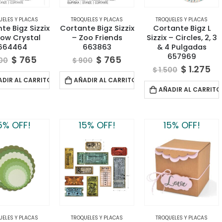
UELES Y PLACAS
TROQUELES Y PLACAS
TROQUELES Y PLACAS
te Bigz Sizzix
Cortante Bigz Sizzix
Cortante Bigz L
ow Crystal
– Zoo Friends
Sizzix – Circles, 2, 3
664464
663863
& 4 Pulgadas
657969
$
765
$
765
00
$
900
$
1.275
$
1.500
ADIR AL CARRITO
AÑADIR AL CARRITO
AÑADIR AL CARRITO
5% OFF!
15% OFF!
15% OFF!
UELES Y PLACAS
TROQUELES Y PLACAS
TROQUELES Y PLACAS