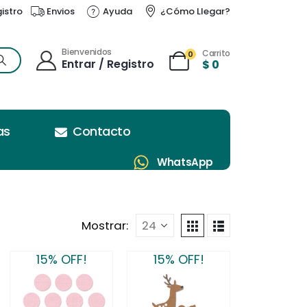
gistro
Envios
Ayuda
¿Cómo Llegar?
Bienvenidos
Carrito
0
Entrar / Registro
$
0
as
Contacto
WhatsApp
Mostrar:
15% OFF!
15% OFF!