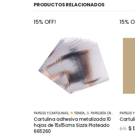
PRODUCTOS RELACIONADOS
15% OFF!
15% O
MARCADO
,
PAPELERÍA CREATIVA
PAPELES Y CARTULINAS
,
TIENDA
,
PAPELERÍA CREATIVA
Marcad
talizada 10
Cartulina Kraft Lisa 50x65cms
Blue
ix Plateado
$
13
$
15
$
$
190