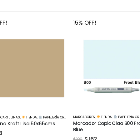
FF!
15% OFF!
RES
,
TIENDA
,
PAPELERÍA CREATIVA
MARCADORES
,
TIENDA
,
PAPELERÍA CR
or Copic Ciao B00 Frost
Marcador Copic Ciao B02 Ro
Egg Blue
162
$
162
$
190