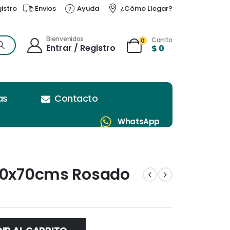
gistro
Envios
Ayuda
¿Cómo Llegar?
Bienvenidos
Carrito
0
Entrar / Registro
$
0
as
Contacto
WhatsApp
 50x70cms Rosado