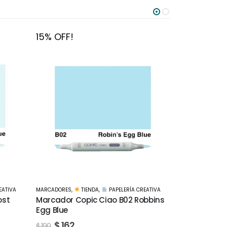
15% OFF!
15% OFF!
EATIVA
MARCADORES
,
TIENDA
,
PAPELERÍA CREATIVA
MARCADORES
,
bbins
Marcador Copic Ciao BV23 Frost
Marcador Co
Blue
Brown
$
162
$
162
$
190
$
190