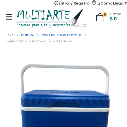
Entrar / Registro
¿Cómo Llegar?
Carrito
0
$
0
HOME
MI TIENDA
ESCOLARES
,
VIANDAS Y BOTELLAS
VIANDA COVEY AZUL 4LTS CON ACUMULADOR TERMICO