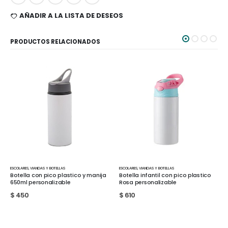
AÑADIR A LA LISTA DE DESEOS
PRODUCTOS RELACIONADOS
ESCOLARES
,
VIANDAS Y BOTELLAS
CARTUCHERAS
,
ESCOLARES
nija
Botella infantil con pico plastico
Cartuchera Ibi Craft Tweeny
Rosa personalizable
20.5x7.5x6cms Thick Stripes
$
610
$
260